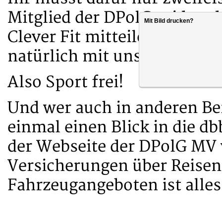
Mitglied der DPolG seid und
Mit Bild drucken?
Clever Fit mitteilen. Am ei
natürlich mit unserem Mitg
Also Sport frei!
Und wer auch in anderen Ber
einmal einen Blick in die d
der Webseite der DPolG MV
Versicherungen über Reisen 
Fahrzeugangeboten ist alles