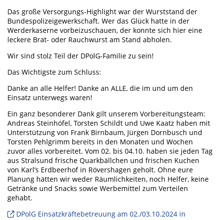
Das große Versorgungs-Highlight war der Wurststand der
Bundespolizeigewerkschaft. Wer das Glück hatte in der
Werderkaserne vorbeizuschauen, der konnte sich hier eine
leckere Brat- oder Rauchwurst am Stand abholen.
Wir sind stolz Teil der DPolG-Familie zu sein!
Das Wichtigste zum Schluss:
Danke an alle Helfer! Danke an ALLE, die im und um den
Einsatz unterwegs waren!
Ein ganz besonderer Dank gilt unserem Vorbereitungsteam:
Andreas Steinhöfel, Torsten Schildt und Uwe Kaatz haben mit
Unterstützung von Frank Birnbaum, Jürgen Dornbusch und
Torsten Pehlgrimm bereits in den Monaten und Wochen
zuvor alles vorbereitet. Vom 02. bis 04.10. haben sie jeden Tag
aus Stralsund frische Quarkbällchen und frischen Kuchen
von Karl’s Erdbeerhof in Rövershagen geholt. Ohne eure
Planung hätten wir weder Räumlichkeiten, noch Helfer, keine
Getränke und Snacks sowie Werbemittel zum Verteilen
gehabt.
DPolG Einsatzkräftebetreuung am 02./03.10.2024 in