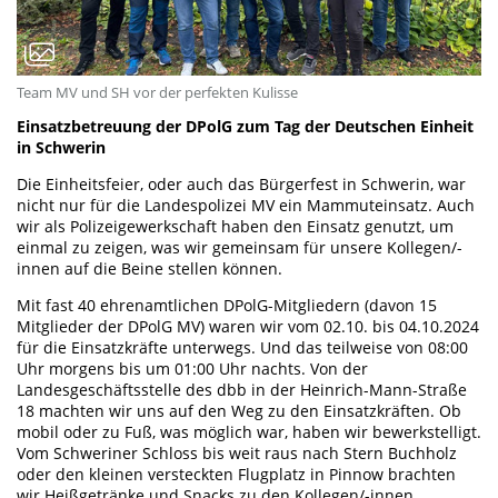
Team MV und SH vor der perfekten Kulisse
Einsatzbetreuung der DPolG zum Tag der Deutschen Einheit
in Schwerin
Die Einheitsfeier, oder auch das Bürgerfest in Schwerin, war
nicht nur für die Landespolizei MV ein Mammuteinsatz. Auch
wir als Polizeigewerkschaft haben den Einsatz genutzt, um
einmal zu zeigen, was wir gemeinsam für unsere Kollegen/-
innen auf die Beine stellen können.
Mit fast 40 ehrenamtlichen DPolG-Mitgliedern (davon 15
Mitglieder der DPolG MV) waren wir vom 02.10. bis 04.10.2024
für die Einsatzkräfte unterwegs. Und das teilweise von 08:00
Uhr morgens bis um 01:00 Uhr nachts. Von der
Landesgeschäftsstelle des dbb in der Heinrich-Mann-Straße
18 machten wir uns auf den Weg zu den Einsatzkräften. Ob
mobil oder zu Fuß, was möglich war, haben wir bewerkstelligt.
Vom Schweriner Schloss bis weit raus nach Stern Buchholz
oder den kleinen versteckten Flugplatz in Pinnow brachten
wir Heißgetränke und Snacks zu den Kollegen/-innen.