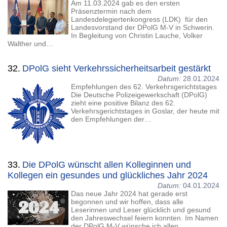
Am 11.03.2024 gab es den ersten
Präsenztermin nach dem
Landesdelegiertenkongress (LDK) für den
Landesvorstand der DPolG M-V in Schwerin.
In Begleitung von Christin Lauche, Volker
Walther und…
32.
DPolG sieht Verkehrssicherheitsarbeit gestärkt
Datum:
28.01.2024
Empfehlungen des 62. Verkehrsgerichtstages
Die Deutsche Polizeigewerkschaft (DPolG)
zieht eine positive Bilanz des 62.
Verkehrsgerichtstages in Goslar, der heute mit
den Empfehlungen der…
33.
Die DPolG wünscht allen Kolleginnen und
Kollegen ein gesundes und glückliches Jahr 2024
Datum:
04.01.2024
Das neue Jahr 2024 hat gerade erst
begonnen und wir hoffen, dass alle
Leserinnen und Leser glücklich und gesund
den Jahreswechsel feiern konnten. Im Namen
der DPolG M-V wünsche ich allen