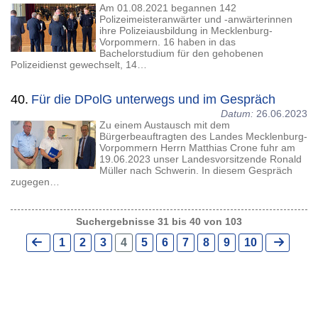
Am 01.08.2021 begannen 142
Polizeimeisteranwärter und -anwärterinnen
ihre Polizeiausbildung in Mecklenburg-
Vorpommern. 16 haben in das
Bachelorstudium für den gehobenen
Polizeidienst gewechselt, 14…
40.
Für die DPolG unterwegs und im Gespräch
Datum:
26.06.2023
Zu einem Austausch mit dem
Bürgerbeauftragten des Landes Mecklenburg-
Vorpommern Herrn Matthias Crone fuhr am
19.06.2023 unser Landesvorsitzende Ronald
Müller nach Schwerin. In diesem Gespräch
zugegen…
Suchergebnisse 31 bis 40 von 103
1
2
3
4
5
6
7
8
9
10